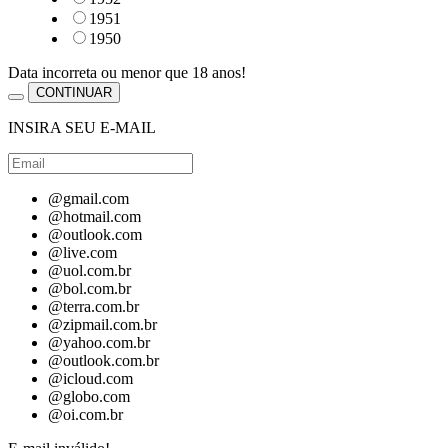
1951
1950
Data incorreta ou menor que 18 anos!
CONTINUAR
INSIRA SEU E-MAIL
@gmail.com
@hotmail.com
@outlook.com
@live.com
@uol.com.br
@bol.com.br
@terra.com.br
@zipmail.com.br
@yahoo.com.br
@outlook.com.br
@icloud.com
@globo.com
@oi.com.br