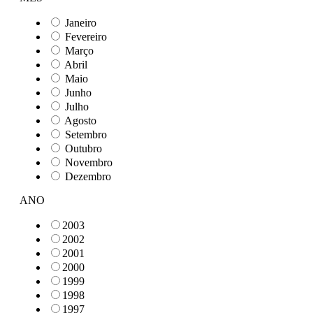
Janeiro
Fevereiro
Março
Abril
Maio
Junho
Julho
Agosto
Setembro
Outubro
Novembro
Dezembro
ANO
2003
2002
2001
2000
1999
1998
1997