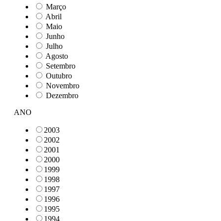
Março
Abril
Maio
Junho
Julho
Agosto
Setembro
Outubro
Novembro
Dezembro
ANO
2003
2002
2001
2000
1999
1998
1997
1996
1995
1994