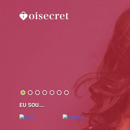
EU SOU….