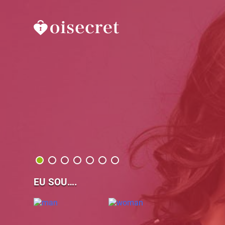
EU SOU….