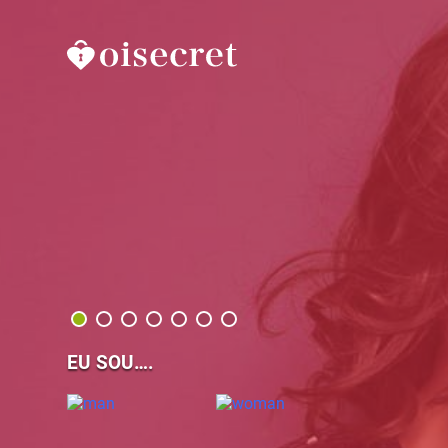
EU SOU….