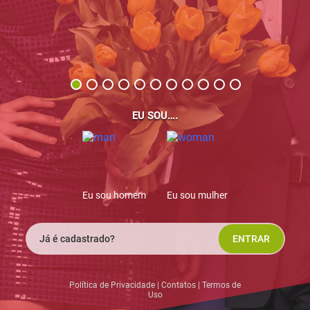
EU SOU….
Eu sou homem
Eu sou mulher
Já é cadastrado?
ENTRAR
Política de Privacidade
|
Сontatos
|
Termos de
Uso