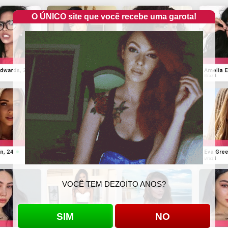
O ÚNICO site que você recebe uma garota!
VOCÊ TEM DEZOITO ANOS?
SIM
NO